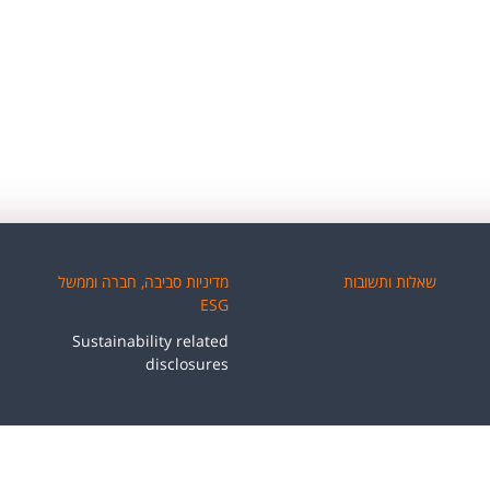
שאלות ותשובות
מדיניות סביבה, חברה וממשל
ESG
Sustainability related
disclosures
ות
|
נגישות במזרחי-טפחות
|
אודות אתגר
|
מדיניות סביבה, חברה וממשל ESG
|
זכויות יוצרים 2026-2000 © בנק מזרחי-טפחות בע"מ. כל הזכויות שמורות.