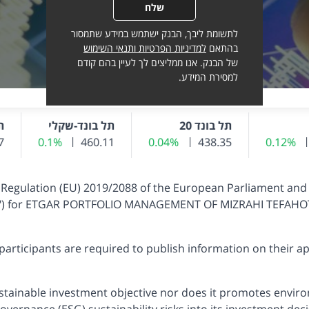
שלח
לתשומת ליבך, הבנק ישתמש במידע שתמסור
בהתאם
למדיניות הפרטיות ותנאי השימוש
של הבנק. אנו ממליצים לך לעיין בהם קודם
למסירת המידע.
תל בונד 20
תל בונד-שקלי
ת
0.12%
שינוי שער אחרון
438.35
שער נוכחי
0.04%
שינוי שער אחרון
460.11
שער נוכחי
0.1%
שינוי שער אחרון
שער
7
 Regulation (EU) 2019/2088 of the European Parliament and 
("SFDR") for ETGAR PORTFOLIO MANAGEMENT OF MIZRAHI TEFAH
participants are required to publish information on their app
sustainable investment objective nor does it promotes enviro
overnance (ESG) sustainability risks into its investment deci