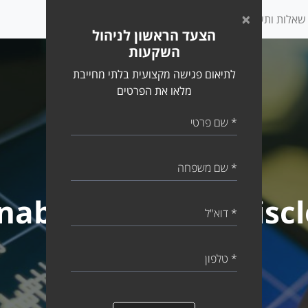
×
שאלות ותשובות
כתבות
הצעד הראשון לניהול
השקעות
לתיאום פגישה מקצועית בלתי מחייבת
מלאו את הפרטים
שם פרטי
שם משפחה
nability-related disc
דואר אלקטרוני
טלפון