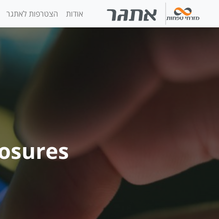
אודות
הצטרפות לאתגר
losures