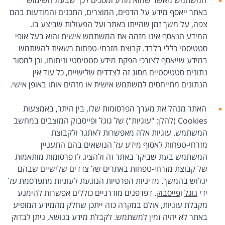
באתר ייאסף מידע על הדפים, המוצרים, התכנים והמודעות בהם
צפה, על משך זמן שהייתו באתר ועל הפעולות שביצע בו.
המידע הנאסף אינו מזהה את המשתמש אישית והוא בעל אופי
סטטיסטי כללי בלבד. קבוצת מזרחי-טפחות רשאית להשתמש
במידע שייאסף לצורכי הפקת מידע סטטיסטי וניתוחו, וכן למסור
נתונים סטטיסטיים מסוג זה לצדדים שלישיים, כל עוד אין
הנתונים מתייחסים למשתמש אישית או מזהים אותו באופן אישי.
האתר מנהל את מערך הפרסומות שלו, בין היתר, באמצעות
Cookies (להלן: "עוגיות") של גוגל ופייסבוק המוצבים במחשב
המשתמש. עוגיות אלה מאפשרות לאתגר ולקבוצת
מזרחי-טפחות לאסוף מידע על הנושאים בהם התעניין
המשתמש בעת שביקר באתר זה ולהציג לו פרסומות מותאמות
של קבוצת מזרחי-טפחות באתרים של צדדים שלישיים שבהם
יגלוש בהמשך. מדיניות הפרטיות הנוגעת לעוגיות מתפרסמת על
ידי
גוגל
ו
פייסבוק
. דפדפנים מודרניים כוללים אפשרות להימנע
מקבלת עוגיות, אולם במקרה כזה ייתכן שחלק מהמידע המופיע
באתר לא יהיה זמין למשתמש. לקבלת מידע בנושא, ניתן לבדוק