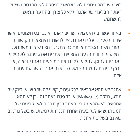
לשימוש בהם ניתנים לשינוי ו/או להפסקה לפי החלטת ושיקול
דעתה הבלעדי של אתגר, ללא כל צורך בהודעה מראש
למשתמש.
באתר עשויים להימצא קישורים לאתרי אינטרנט חיצוניים, אשר
אינם מופעלים על ידי אתגר. אין לראות בהימצאות הקישורים
באתר משום הסכמת או תמיכת אתגר, במפורש או במשתמע,
במידע או בחוות הדעת המצויים באתרים אלה. אתגר לא תישא
באחריות לתוכן, למידע ולשירותים המוצעים באתרים אלה, או
לנזק שייגרם למשתמש ו/או לכל אדם אחר בקשר עם אתרים
אלה.
אתגר לא תהא אחראית לכל עיכוב, קושי להשתמש, אי דיוק של
מידע, נוזקה (Malware) או כל פגם באתר זה, וכן לא תהא
אחראית לאי-התאמה בין האתר לבין תוכנות ו/או קבצים של
המשתמש או לכל בעיה אחרת הנגרמת למשתמש בשל גורמים
שאינם בשליטת אתגר.
המשתמש מאשר שהוא מודע ומסכים לכך שבעת השימוש