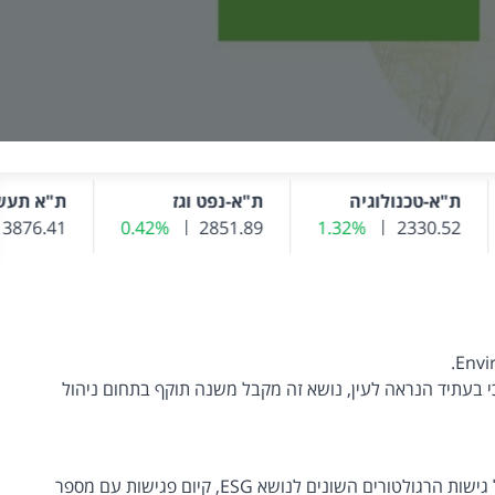
ת"א-טכנולוגיה
ת"א-נפט וגז
ת"א תעשייה
ר נוכחי
2330.52
1.32%
שינוי שער אחרון
שער נוכחי
2851.89
0.42%
שינוי שער אחרון
שער נוכחי
3876.41
%
שינ
ה"), שואפת לקדם את שיקולי ה-ESG בתחומי פעילותה מתוך ההבנה כי בעתיד הנראה לעין, נושא זה מקבל משנה תוקף בתחום ניהול
החברה ערה למשמעות אימוץ מדיניות השקעה אחראית המשלבת שיקולי ESG, ולכן החלה לבחון וללמוד את הנושא, בתהליך שכולל סקירה של גישות הרגולטורים השונים לנושא ESG, קיום פגישות עם מספר