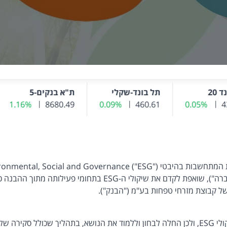
תל בונד-שקלי
ת"א בנקים-5
0.05%
ינוי שער אחרון
460.61
שער נוכחי
0.09%
שינוי שער אחרון
שער נוכחי
8680.49
1.16%
שינוי שער אחרון
שע
Environmental, Social and ").
אתגר, חברה לניהול תיקי השקעות מקבוצת מזרחי טפחות בע"מ ("החבר
ל קבוצת מזרחי טפחות בע"מ ("הבנק").