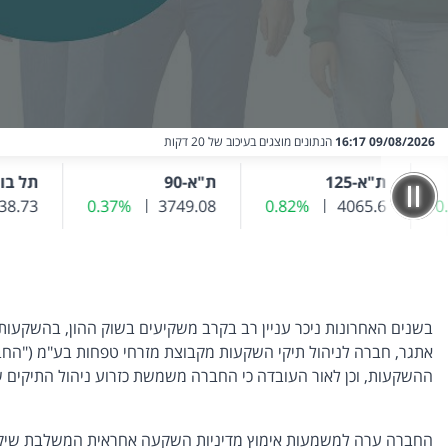
09/08/2026 16:17
הנתונים מוצגים בעיכוב של 20 דקות
ת"א-125
ת"א-90
תל בונד 20
חרון
4065.6
שער נוכחי
0.82%
שינוי שער אחרון
שער נוכחי
3749.08
0.37%
שינוי שער אחרון
438.73
שער נוכחי
ש
בשנים האחרונות ניכר עניין רב בקרב משקיעים בשוק ההון, בהשקעות המתחשבות בהיבטי Governance ("ESG
ההשקעות, וכן לאור העובדה כי החברה משמשת כזרוע ניהול התיקים ש