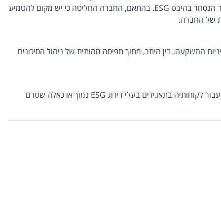
חברות המלוות גופים במשק בתחום זה והדגמה של מדדים המשלבים קיימות סביבתית, אחריות חברתית וממשל תאגידי כפרמטרים לציון התאגיד הנסחר בהיבט ESG. בהתאם, החברה החליטה כי יש מקום להטמיע
ת של החברה.
עתה, החברה אינה משלבת שיקולים אלה בשיקולי מדיניות ההשקעות בחברה, וכאמור, החברה תפעל להטמעת שיקולי ESG במדיניות ההשקעה, בין היתר, מתוך תפיסה מהותית של ניהול הסיכונים
החברה מבקשת לציין, כי על-אף האמור לעיל והשאיפה להטמיע את שיקולי ה-ESG, שיקולים אלה לא יהוו שיקול בלעדי והחברה תוכל להשקיע עבור לקוחותיה בתאגידים בעלי דירוג ESG נמוך או כאלה שטרם