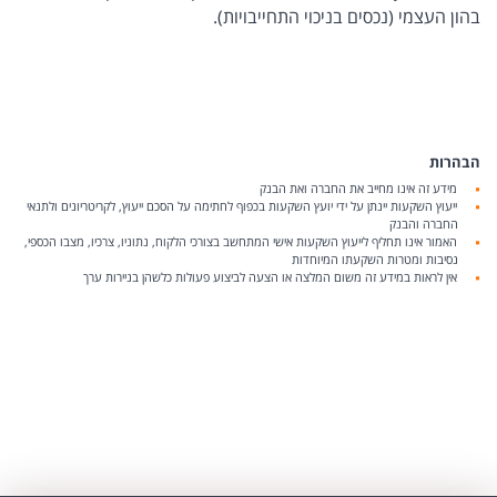
בהון העצמי (נכסים בניכוי התחייבויות).
הבהרות
מידע זה אינו מחייב את החברה ואת הבנק
ייעוץ השקעות יינתן על ידי יועץ השקעות בכפוף לחתימה על הסכם ייעוץ, לקריטריונים ולתנאי
החברה והבנק
האמור אינו תחליף לייעוץ השקעות אישי המתחשב בצורכי הלקוח, נתוניו, צרכיו, מצבו הכספי,
נסיבות ומטרות השקעתו המיוחדות
אין לראות במידע זה משום המלצה או הצעה לביצוע פעולות כלשהן בניירות ערך