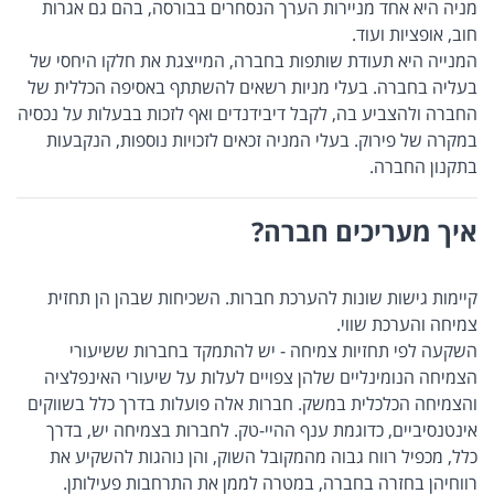
מניה היא אחד מניירות הערך הנסחרים בבורסה, בהם גם אגרות
חוב, אופציות ועוד.
המנייה היא תעודת שותפות בחברה, המייצגת את חלקו היחסי של
בעליה בחברה. בעלי מניות רשאים להשתתף באסיפה הכללית של
החברה ולהצביע בה, לקבל דיבידנדים ואף לזכות בבעלות על נכסיה
במקרה של פירוק. בעלי המניה זכאים לזכויות נוספות, הנקבעות
בתקנון החברה.
איך מעריכים חברה?
קיימות גישות שונות להערכת חברות. השכיחות שבהן הן תחזית
צמיחה והערכת שווי.
השקעה לפי תחזיות צמיחה - יש להתמקד בחברות ששיעורי
הצמיחה הנומינליים שלהן צפויים לעלות על שיעורי האינפלציה
והצמיחה הכלכלית במשק. חברות אלה פועלות בדרך כלל בשווקים
אינטנסיביים, כדוגמת ענף ההיי-טק. לחברות בצמיחה יש, בדרך
כלל, מכפיל רווח גבוה מהמקובל השוק, והן נוהגות להשקיע את
רווחיהן בחזרה בחברה, במטרה לממן את התרחבות פעילותן.