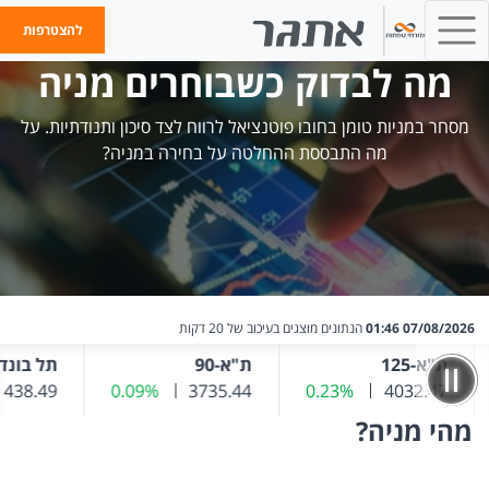
להצטרפות
מה לבדוק כשבוחרים מניה
מסחר במניות טומן בחובו פוטנציאל לרווח לצד סיכון ותנודתיות. על
מה התבססת ההחלטה על בחירה במניה?
07/08/2026 01:46
הנתונים מוצגים בעיכוב של 20 דקות
ת"א-125
ת"א-90
תל בונד 20
אחרון
שער נוכחי
4032.47
0.23%
שינוי שער אחרון
שער נוכחי
3735.44
0.09%
שינוי שער אחרון
438.49
שער נוכחי
מהי מניה?