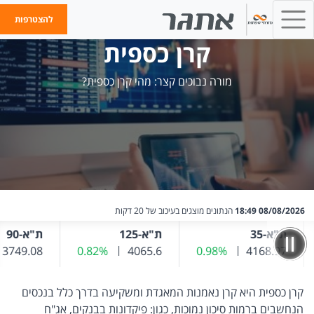
להצטרפות
קרן כספית
מורה נבוכים קצר: מהי קרן כספית?
08/08/2026 18:49
הנתונים מוצגים בעיכוב של 20 דקות
ת"א-35
ת"א-125
ת"א-90
ער אחרון
שער נוכחי
4168.97
0.98%
שינוי שער אחרון
4065.6
שער נוכחי
0.82%
שינוי שער אחרון
שער נוכחי
3749.08
קרן כספית היא קרן נאמנות המאגדת ומשקיעה בדרך כלל בנכסים
הנחשבים ברמות סיכון נמוכות, כגון: פיקדונות בבנקים, אג"ח