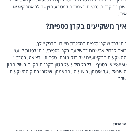
ישנן גם קרנות כספיות הצמודות למטבע חוץ - דולר אמריקאי או
אירו.
איך משקיעים בקרן כספית?
ניתן לרכוש קרן כספית במסגרת חשבון הבנק שלך.
רוצה לבדוק אפשרות להשקעה בקרן כספית? ניתן לפנות ליועצי
ההשקעות המקצועיים של בנק מזרחי-טפחות - בצ'אט, בטלפון
*8860
או בסניף - ולקבל מידע על מגוון הקרנות הקיים בשוק ההון
הישראלי, על איכותן, ביצועיהן, התאמתן ושילובן בתיק ההשקעות
שלך.
הבהרות
אין לראות באמור שום המלצה ו/או ייעוץ המותאם לנתוניו, צרכיו ומטרותיו של כל אדם