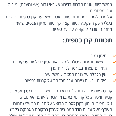
ממשלתיות, אג"ח חברות בדירוג אשראי גבוה (AA ומעלה) וניירות
ערך מסחריים.
על מנת לשמר רמת תנודתיות נמוכה, משקיעה קרן כספית במוצרים
בעלי אופק השקעה לטווח קצר. כך, טווח פדיון הנכסים שהיא
מחזיקה מוגבל לתקופה של עד 90 יום.
תכונות קרן כספית:
סיכון נמוך
גמישות ונזילות - יכולת למשוך את הכסף בכל יום עסקים בו
מתקיים מסחר בבורסה לניירות ערך
אין הגבלה על גובה הסכום שמשקיעים
פיקוח - רשות ניירות ערך מפקחת על קרנות כספיות
קרן כספית פטורה מתשלום דמי ניהול חשבון ניירות ערך ועמלות
קנייה ומכירה. כל קרן נוקבת בדמי הניהול אותם היא גובה.
ניכוי מס רווחי הון בקרן כספית מבוצע על הרווח הריאלי (הרווח
העודף מעל עליית מדד המחירים לצרכן בתקופת האחזקה בקרן).
בשוק ההון הישראלי נסחרות בעיקר קרנות כספיות שקליות, אולם