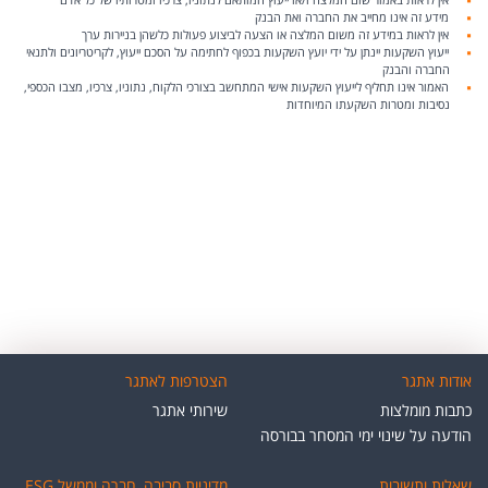
מידע זה אינו מחייב את החברה ואת הבנק
אין לראות במידע זה משום המלצה או הצעה לביצוע פעולות כלשהן בניירות ערך
ייעוץ השקעות יינתן על ידי יועץ השקעות בכפוף לחתימה על הסכם ייעוץ, לקריטריונים ולתנאי
החברה והבנק
האמור אינו תחליף לייעוץ השקעות אישי המתחשב בצורכי הלקוח, נתוניו, צרכיו, מצבו הכספי,
נסיבות ומטרות השקעתו המיוחדות
אודות אתגר
הצטרפות לאתגר
כתבות מומלצות
שירותי אתגר
הודעה על שינוי ימי המסחר בבורסה
שאלות ותשובות
מדיניות סביבה, חברה וממשל ESG